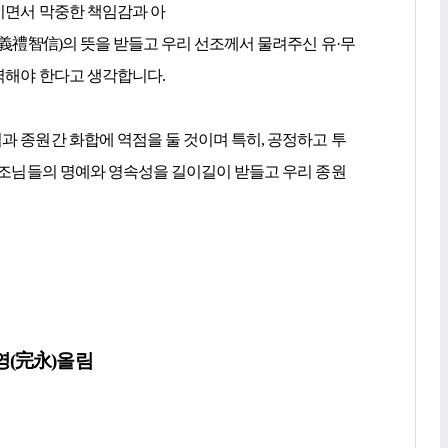
끼면서 막중한 책임감과 아
仁義禮智信)의 뜻을 받들고 우리 선조께서 물려주신 유·무
력해야 한다고 생각합니다.
 종원간 화합에 역점을 둘 것이며 특히, 공정하고 투
선조님들의 명예와 영속성을 길이길이 받들고 우리 종원
영(完永)올림