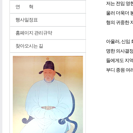
저는 전임 영
연 혁
울러 더욱더 
행사일정표
형의 귀중한 
홈페이지 관리규약
아울러, 신임
찾아오시는 길
명한 의사결정
들에게도 지역
부디 종원 여