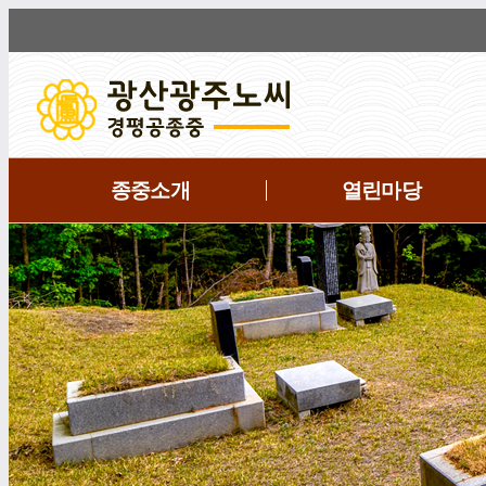
종중소개
열린마당
전
체
메
뉴
보
기