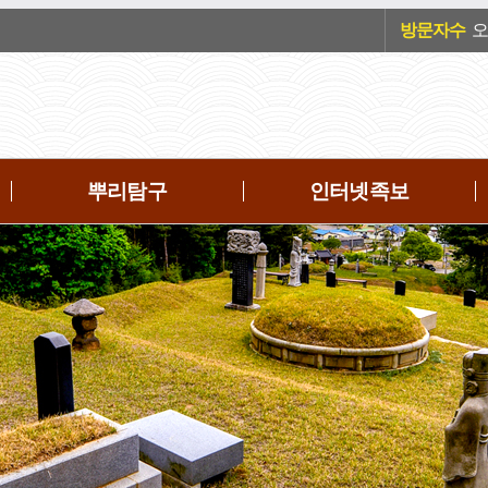
방문자수
오늘
뿌리탐구
인터넷족보