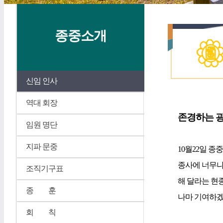
종중소개
신임 인사
역대 회장
존경하는 광
임원 명단
지파 문중
10월22일 종
종사에 너무나
조직기구표
해 달라는 현
종 훈
나마 기여하겠
회 칙