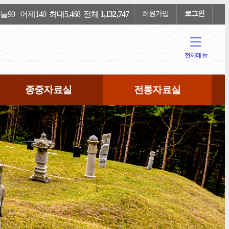
90 어제140 최대5,468 전체
1,132,747
회원가입
로그인
전체메뉴
종중자료실
전통자료실