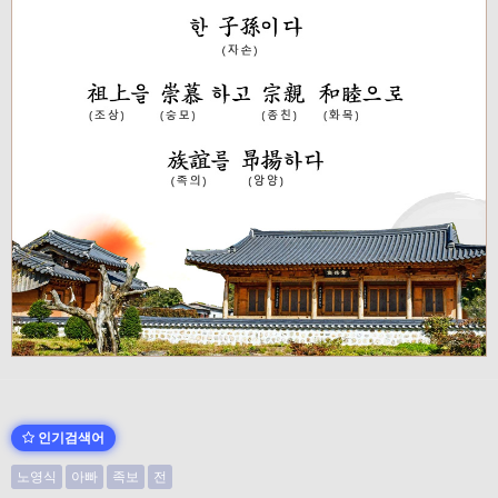
인기검색어
노영식
아빠
족보
전