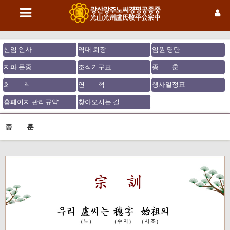
신임 인사
역대 회장
임원 명단
지파 문중
조직기구표
종 훈
회 칙
연 혁
행사일정표
홈페이지 관리규약
찾아오시는 길
종 훈