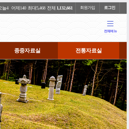
늘4 어제140 최대5,468 전체
1,132,661
회원가입
로그인
전체메뉴
종중자료실
전통자료실