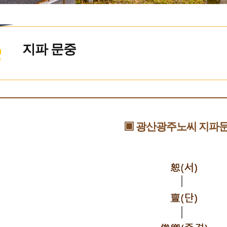
지파 문중
▣ 광산광주노씨 지파