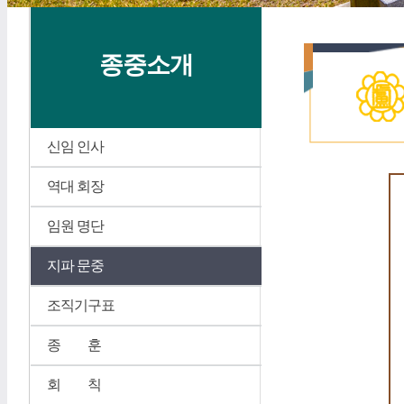
종중소개
신임 인사
역대 회장
임원 명단
지파 문중
조직기구표
종 훈
회 칙