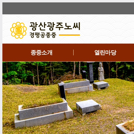
종중소개
열린마당
전
체
메
뉴
보
기