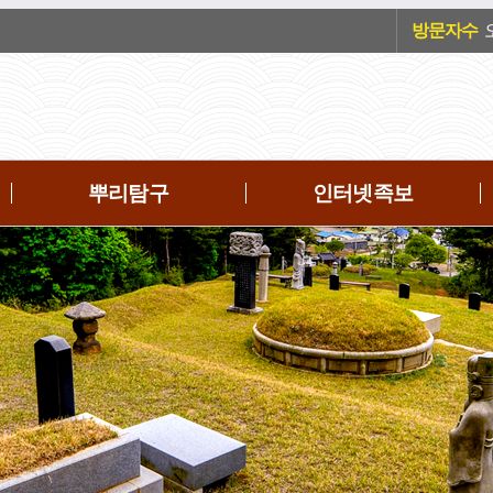
방문자수
오
뿌리탐구
인터넷족보