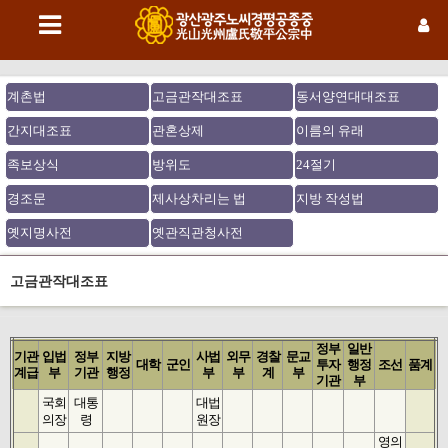
계촌법
고금관작대조표
동서양연대대조표
간지대조표
관혼상제
이름의 유래
족보상식
방위도
24절기
경조문
제사상차리는 법
지방 작성법
옛지명사전
옛관직관청사전
고금관작대조표
정부
일반
기관
입법
정부
지방
사법
외무
경찰
문교
대학
군인
투자
행정
조선
품계
계급
부
기관
행정
부
부
계
부
기관
부
국회
대통
대법
의장
령
원장
영의