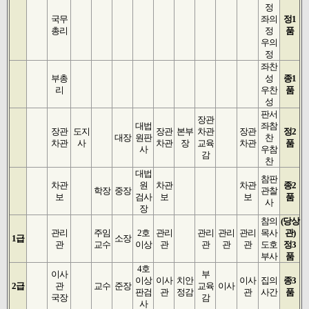
정
국무
좌의
정1
총리
정
품
우의
정
좌찬
부총
성
종1
리
우찬
품
성
판서
장관
대법
좌참
장관
도지
장관
본부
차관
장관
정2
대장
원판
찬
차관
사
차관
장
교육
차관
품
사
우참
감
찬
대법
참판
차관
원
차관
차관
종2
학장
중장
관찰
보
검사
보
보
품
사
장
참의
(당상
관리
주임
2호
관리
관리
관리
관리
목사
관)
1급
소장
관
교수
이상
관
관
관
관
도호
정3
부사
품
4호
이사
부
이상
이사
치안
이사
집의
종3
2급
관
교수
준장
교육
이사
판검
관
정감
관
사간
품
국장
감
사