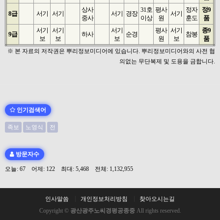
상사
31호
평사
정자
정9
8급
서기
서기
서기
경장
서기
중사
이상
원
훈도
품
서기
서기
서기
평사
서기
종9
9급
하사
순경
참봉
보
보
보
원
보
품
※ 본 자료의 저작권은 뿌리정보미디어에 있습니다. 뿌리정보미디어와의 사전 협
의없는 무단복제 및 도용을 금합니다.
인기검색어
족보
노영식
전
방문자수
오늘: 67 어제: 122 최대: 5,468 전체: 1,132,955
인사말씀
개인정보처리방침
찾아오시는길
Copyright ©
광산광주노씨경평공종중
All rights reserved.