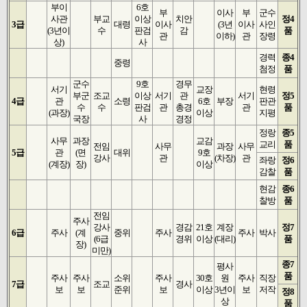
부이
6호
부
이사
부
군수
사관
부교
이상
치안
정4
3급
대령
이사
(3년
이사
사인
(3년
이
수
판검
감
품
관
이하)
관
장령
상)
사
경력
종4
중령
첨정
품
군수
9호
경무
서기
교장
현령
부군
조교
이상
서기
관
서기
정5
4급
관
소령
6호
부장
판관
수
수
판검
관
총경
관
품
(과장)
이상
지평
국장
사
경정
정랑
종5
사무
과장
교감
교리
품
전임
사무
과장
사무
5급
관
(면
대위
9호
강사
관
(차장)
관
좌랑
정6
(계장)
장)
이상
감찰
품
현감
종6
찰방
품
전임
주사
강사
경감
21호
계장
정7
6급
주사
(계
중위
주사
주사
박사
(6급
경위
이상
(대리)
품
장)
미만)
종7
평사
품
주사
주사
소위
주사
30호
원
주사
직장
7급
조교
경사
보
보
준위
보
이상
3년이
보
저작
정8
상
품