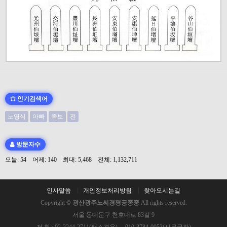
인기검색어
노영식
아빠
족보
전
방문자수
오늘: 54 어제: 140 최대: 5,468 전체: 1,132,711
인사말씀
개인정보처리방침
찾아오시는길
Copyright ©
광산광주노씨경평공종중
All rights reserved.
서울 동대문구 천호대로 83길 9