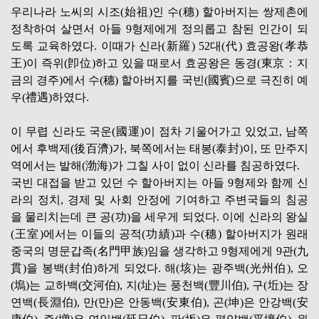
우리나라 노씨의 시조(始祖)인 수(穗) 할아버지는 쌍제촌에
정착하여 살면서 아들 9형제에게 정의롭고 참된 인간이 되
도록 교육하였다. 이때가 신라(新羅) 52대(代) 효공왕(孝恭
王)이 즉위(卽位)하고 있을 때로서 효공왕은 동경(東京：지
금의 경주)에서 수(穗) 할아버지를 국빈(國賓)으로 극진히 예
우(禮遇)하였다.
이 무렵 신라도 국운(國運)이 점차 기울어가고 있었고, 남쪽
에서 후백제(後百濟)가, 북쪽에서는 태봉(泰封)이, 또 만주지
역에서는 발해(渤海)가 그칠 사이 없이 신라를 침공하였다.
국빈 대접을 받고 있던 수 할아버지는 아들 9형제와 함께 신
라의 정치, 경제 및 사회 안정에 기여하고 주변국들의 침공
을 물리치는데 큰 공(功)을 세우게 되었다. 이에 신라의 왕실
(王室)에서는 이들의 공적(功績)과 수(穗) 할아버지가 원래
중국의 명문갑족(名門甲族)임을 생각하고 9형제에게 9관(九
貫)을 봉백(封伯)하게 되었다. 해(垓)는 광주백(光州伯), 오
(塢)는 교하백(交河伯), 지(址)는 풍천백(豐川伯), 구(坵)는 장
연백(長淵伯), 만(만)은 안동백(安東伯), 곤(坤)은 안강백(安