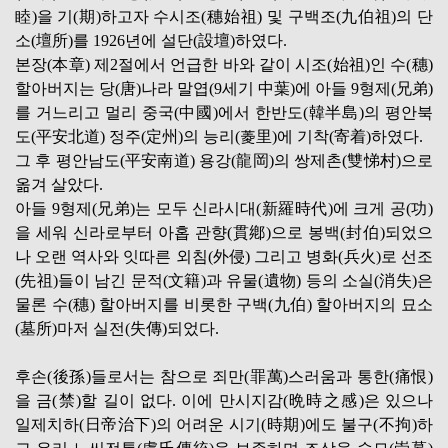
睦)을 기(期)하고자 수시조(穗始祖) 및 구백조(九伯祖)의 단
소(壇所)를 1926년에 설단(設壇)하였다.
본장(本章) 제2절에서 언급한 바와 같이 시조(始祖)인 수(穗)
할아버지는 당(唐)나라 말엽(9세기 中葉)에 아들 9형제(兄弟)
를 거느리고 멀리 중국(中國)에서 한반도(韓半島)의 평안북
도(平安北道) 정주(定州)의 능리(菱里)에 기착(寄着)하였다.
그 후 평안남도(平安南道) 용강(龍岡)의 쌍제촌(雙悌村)으로
옮겨 살았다.
아들 9형제(兄弟)는 모두 신라시대(新羅時代)에 크게 공(功)
을 세워 신라로부터 아홉 관향(貫鄕)으로 봉백(封伯)되었으
나 오랜 역사와 잇따른 외침(外侵) 그리고 병화(兵火)로 선조
(先祖)들이 남긴 문적(文籍)과 유물(遺物) 등의 소실(消失)은
물론 수(穗) 할아버지를 비롯한 구백(九伯) 할아버지의 묘소
(墓所)마저 실전(失傳)되었다.
후손(後孫)들로서는 참으로 죄만(罪萬)스러움과 통한(痛恨)
을 금(禁)할 길이 없다. 이에 만시지감(晩時之感)은 있으나
일제치하(日帝治下)의 어려운 시기(時期)에도 불구(不拘)하