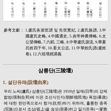
參考文獻： 1.盧氏各派世譜 및 先世實紀, 2.盧氏族譜, 3.中
國盧氏史略, 4.中國通史, 5.炎帝神農傳略, 6.太
公望傳略,
7.六韜, 三略, 8.中華盧氏源流, 9.華夏
呂姓四千年, 10.姜太公志, 11.中華姓氏譜(盧姓
卷), 12.六祖壇經講義
삼릉단(三陵壇)
1. 설단유래(設壇由來)
우리 노씨(盧氏) 삼릉단(三陵壇)은 1910년 일제(日帝)의 강제
합방(强制合邦)에 이은 조선식민지(朝鮮植民地) 폭정(暴政)
에 대한 한민족으로서 항거(抗拒)하기 위하여, 훌륭한 종족
(宗族)으로서 조상(祖上)을 숭모(崇慕)하고 일가돈목(一家敦