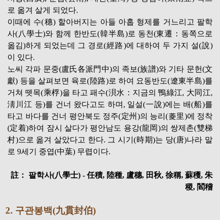
로 옮겨 살게 되었다.
이때에 수(穗) 할아버지는 아들 아홉 형제를 거느리고 팔학
사(八學士)와 함께 한반도(韓半島)로 동천(東遷：동쪽으로
옮김)하게 되었는데 그 경로(經路)에 대하여 두 가지 설(說)
이 있다.
노씨 각파 문중(盧氏各派門中)의 족보(族譜)와 기타 문헌(文
獻) 등을 살펴보면 육로(陸路)로 하여 요동반도(遼東半島)를
거쳐 뗏목(乘桴)을 타고 패수(浿水：지금의 鴨綠江, 大同江,
淸川江 등)를 건너 왔다고도 하며, 일설(一說)에는 배(船)를
타고 바다를 건너 평안북도 정주(定州)의 능리(菱里)에 정착
(定着)하여 잠시 살다가 평안남도 용강(龍岡)의 쌍제촌(雙梯
村)으로 옮겨 살았다고 한다. 그 시기(時期)는 당(唐)나라 말
로 9세기 중엽(中葉) 무렵이다.
註： 팔학사(八學士) - 任積, 陸種, 盧穗, 田秋, 徐稱, 蘇穫, 朱
稷, 閻稽
2. 구관봉백(九貫封伯)