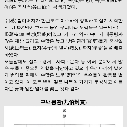
康伯), 증(増)은 연일백(延日伯), 판(坂)은 평양백(平壤伯), 원
(垣)은 곡산백(谷山伯)에 봉백되었다.
수(穗) 할아버지가 한반도로 이주하여 정착하고 살기 시작한
지 1,100여년이 흐르는 동안 우리나라 노씨들은 일근만지(一
根萬枝)로 번성(繁盛)하였고, 기나긴 역사 속에서 대통령과
많은 재상 그리고 수많은 높고 낮은 관리(官吏)들과 충신열
사(忠臣烈士), 효자(孝子)와 열녀(烈女), 학자(學者)들을 배출
하였다.
오늘날에도 정치ㆍ경제ㆍ사회ㆍ문화 등 여러 분야에서 많
은 분들이 중요한 역할을 담당하고 있으며 우리나라의 발전
과 번영을 위해서 수많은 노문(盧門)의 후손들이 활동을 벌
이고 있다. 이 모두 뿌리 깊은 나무의 가지가 무성하고 아름
다운 꽃과 알찬 열매를 맺는 것과 같다.
구백봉관(九伯封貫)