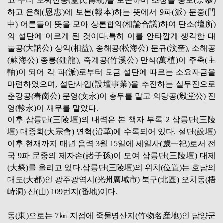
고 우리 노씨전통(盧氏傳統)을 보존하며 조상을 숭모(崇慕)
하고 은혜(恩惠)에 보본(報本)하는 뜻에서 9파(派) 문중(門
中) 어른들이 뜻을 모아 상론합의(相論合議)하여 단소(壇所)
의 설단에 이르게 된 것이다.특히 이를 안타깝게 생각한 대
눌공(大訥公) 상익(相益), 송해공(松海公) 문규(汶奎), 소해공
(蘇海公) 종룡(鍾龍), 죽계공(竹溪公) 만식(萬植)이 주축(主
軸)이 되어 각 파(派)로부터 모금 설단에 따르는 소요자금을
마련하였으며, 설단사업(設壇事業)을 추진하는 실무진으로
춘강공(春崗公) 문영(文永)이 총무를 맡고 의당공(毅堂公) 진
영(軫永)이 재무를 맡았다.
이후 삼릉단(三陵壇)의 내력은 본 책자 부록 2 삼릉단(三陵
壇) 대종회(大宗會) 연혁(沿革)에 수록되어 있다. 설단(設壇)
이후 현재까지 매년 음력 3월 15일에 세일사(歲一祀)로서 전
국 9파 문중의 제자손(諸子孫)이 모여 삼릉단(三陵壇) 대제
(大祭)를 올리고 있다.삼릉단(三陵壇)의 위치(位置)는 호남의
대도(大都)인 광주광역시(光州廣域市) 북구(北區) 오치동(梧
峙洞) 산(山) 109번지(番地)이다.
동(東)으로는 7㎞ 지점에 죽물명산지(竹物名産地)인 담양군