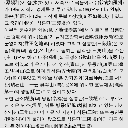
(潭陽郡)이 접(接)해 있고 서쪽으로 곡물여나주(穀物如羅州)
가 19㎞ 지점에 경계를 이루고 있다. 남(南)으로 8㎞ 안팎에
화순(和順)과 12㎞ 지점에 문불여장성(文不如長城)이 있고
그 중간(中間)에 삼릉단(三陵壇)이 있다.
예부터 풍수지리학설(風水地理學說)에서 이르기를 삼릉단
(三陵壇)의 위치(位置)가 금계포란형국(金鷄包卵形局)으로
군왕지지(君王之地)라 하였다. 그리고 삼릉단(三陵壇)은 호
남(湖南)의 명산(名山)으로 꼽히는 삼각산(三角山)을 주산
(主山)으로 하고 나주(羅州)의 금성산(錦城山)을 안산(案山)
으로 하였으며 우리나라의 영산(靈山)인 무등산(無等山)을
조산(祖山)으로 하여 좌청룡(左靑龍)과 우백호(右白虎)의 국
(局)을 이루었고 좌향(坐向)은 양좌곤향(良坐坤向)으로 서석
산(瑞石山：一云 無等山) 북(北)쪽에 위치한 호남제일(湖南
第一)의 명당(明堂)으로 꼽히고 있다.
또한 단소(壇所)의 명칭(名稱)을 삼릉단(三陵壇)으로 부르게
된 것은 단소(壇所) 뒤를 병풍(屛風)처럼 받히고 있는 산이
삼각산(三角山)이며 이곳 옛 지명이 삼릉(三陵) 또는 능안동
(陵案洞)이라 불리어 왔으므로 삼릉단(三陵壇)이라 이름 하
게 된 것이다(山名三角而洞稱陸案故曰三陵).