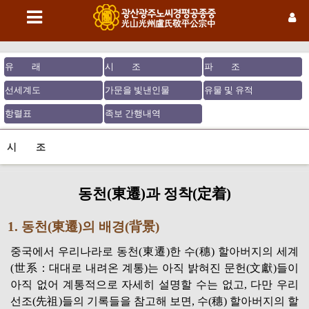
유 래
시 조
파 조
선세계도
가문을 빛낸인물
유물 및 유적
항렬표
족보 간행내역
시 조
동천(東遷)과 정착(定着)
1. 동천(東遷)의 배경(背景)
중국에서 우리나라로 동천(東遷)한 수(穗) 할아버지의 세계
(世系：대대로 내려온 계통)는 아직 밝혀진 문헌(文獻)들이
아직 없어 계통적으로 자세히 설명할 수는 없고, 다만 우리
선조(先祖)들의 기록들을 참고해 보면, 수(穗) 할아버지의 할