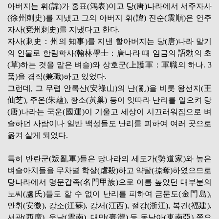
아버지는 휘(諱)가 홍표(鴻表)이고 당(唐)나라에서 서주자사
(徐州刺史)를 지냈고 그의 아버지 휘(諱) 진순(震順)은 연주
자사(兗州刺史)를 지냈다고 한다.
자사(刺史：州의 知事)를 지낸 할아버지는 당(唐)나라 말기
의 인물로 한림학사(翰林學士：唐나라 때 임금의 詔勅의 초
(草)하는 것을 맡은 벼슬)와 상호군(上護軍：軍職의 하나. 3
품)을 겸직(兼職)하고 있었다.
그런데, 그 무렵 안록산(安祿山)의 난(亂)을 비롯 왕선지(王
仙芝), 주온(朱蘊), 황소(黃巢) 등이 잇따라 난리를 일으켜 당
(唐)나라는 국운(國運)이 기울고 세상이 시끄러워짐으로 벼
슬하던 사람이나 일반 백성들도 난리를 피하여 여러 곳으로
옮겨 살게 되었다.
특히 반란군(叛亂軍)들은 당나라의 세도가(勢道家)와 높은
벼슬아치들을 무차별 학살(虐殺)하고 약탈(掠奪)하였으므로
당나라에서 명문갑족(名門甲族)으로 이름 높았던 대부분의
노씨(盧氏)들도 할 수 없이 난리를 피하여 금문도(金門島),
안휘(安徽), 강소(江蘇), 강서(江西), 절강(浙江), 복건(福建),
서광(西廣), 운남(雲南), 대만(臺灣) 등 동남아(東南亞) 쪽으