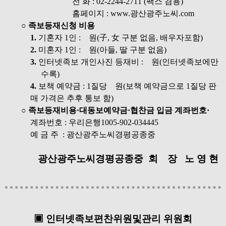
전 화 : 02-2244-2711 (팩스 겸용)
홈페이지 :
www.광산광주노씨.com
○ 족보등재신청 비용
1.
기혼자 1인 : 원(子, 女 구분 없음, 배우자포함)
2.
미혼자 1인 : 원(아들, 딸 구분 없음)
3.
인터넷족보 개인사진 등재비 : 원(인터넷족보에만
수록)
4.
보책 예약금 : 1질당 원(보책 예약금으로 1질당 판
매 가격은 추후 통보 함)
○ 족보등재비용·대동보예약금·협찬금 입금 계좌번호·
계좌번호 : 우리은행1005-902-034445
예 금 주 : 광산광주노씨경평공종중
광산광주노씨경평공종중 회 장 노 영 현
▣ 인터넷족보편찬위원및관리 위원회