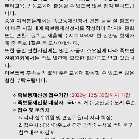
뿌리교육, 인성교육에 활용될 수 있도록 많은 참여 부탁드립
니다.
종원 여러분들께서는 족보등재신청서 견본 등을 잘 참조하
여 빠른 시일 내에 족보등재신청서를 작성하여 각 지파 종회
또는 편찬위원회로 제출해 주시기 바라며 한 집안당 형제자
매 중 족보 1질은 꼭 모셔야합니다.
또한 금번 편찬사업에는 많은 자금이 소요됨에 따라 족보편
찬위원회에서는 족보 발간에 필요한 협찬금도 받고 있습니
다.
아무쪼록 후손들의 효와 뿌리교육에 활용할 수 있도록 많은
협찬 부탁드립니다.
○ 족보등재신청 접수기간
:
2022년 12월 30일까지 마감
○ 족보등재신청 대상자
: 국내외 거주 광산광주노씨 후손
○ 접수 및 문의처
1.
각파 접수위원 및 편집위원(각 지파 회장)
2.
접수처 : 광산광주노씨경평공종중 – 서울 동대문구
천호대로 83길 9